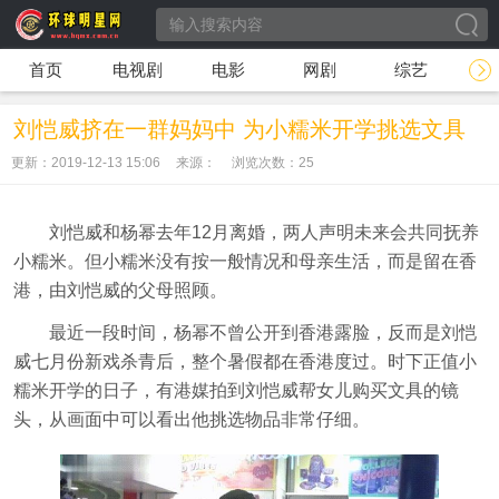
首页
电视剧
电影
网剧
综艺
刘恺威挤在一群妈妈中 为小糯米开学挑选文具
更新：2019-12-13 15:06
来源：
浏览次数：
25
刘恺威和杨幂去年12月离婚，两人声明未来会共同抚养
小糯米。但小糯米没有按一般情况和母亲生活，而是留在香
港，由刘恺威的父母照顾。
最近一段时间，杨幂不曾公开到香港露脸，反而是刘恺
威七月份新戏杀青后，整个暑假都在香港度过。时下正值小
糯米开学的日子，有港媒拍到刘恺威帮女儿购买文具的镜
头，从画面中可以看出他挑选物品非常仔细。