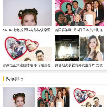
SNH48孙珍妮否认与陈涛谈恋爱
曾国祥被曝9月6日日本办婚礼 爸
发文道
爸曾志伟
张致恒正式注册结婚 承诺婚后会
舞台烟火装置意外发生爆炸 女歌
疼爱太太和
手腹部受伤
阅读排行