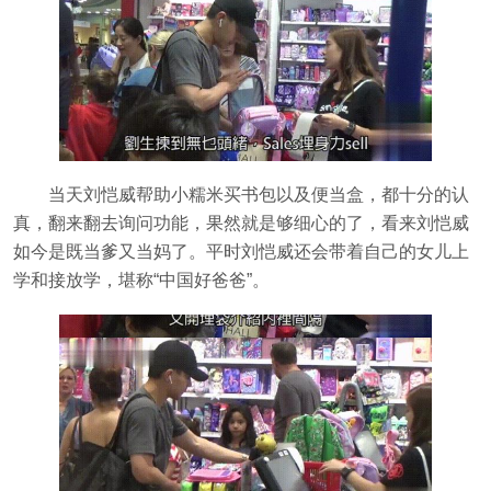
当天刘恺威帮助小糯米买书包以及便当盒，都十分的认
真，翻来翻去询问功能，果然就是够细心的了，看来刘恺威
如今是既当爹又当妈了。平时刘恺威还会带着自己的女儿上
学和接放学，堪称“中国好爸爸”。