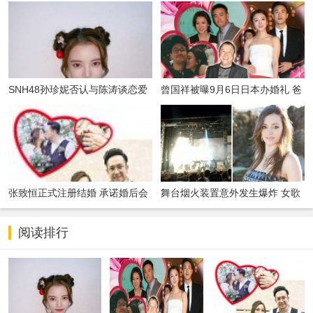
SNH48孙珍妮否认与陈涛谈恋爱
曾国祥被曝9月6日日本办婚礼 爸
发文道
爸曾志伟
张致恒正式注册结婚 承诺婚后会
舞台烟火装置意外发生爆炸 女歌
疼爱太太和
手腹部受伤
阅读排行