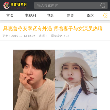
首页
电视剧
电影
网剧
综艺
具惠善称安宰贤有外遇 背着妻子与女演员热聊
更新：2019-12-13 15:06
来源：
浏览次数：
28