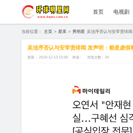
首页
电视剧
当前位置：
主页
>
星库
>
男明星
吴涟序否认与安宰贤绯闻
吴涟序否认与安宰贤绯闻 发声明：都是虚假
更新： 2019-12-13 15:06
来源：
浏览次数：
34