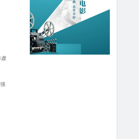
布虚
行强
努