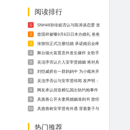
和
受伤
阅读排行
SNH48孙珍妮否认与陈涛谈恋爱 发
1
文道
曾国祥被曝9月6日日本办婚礼 爸爸
2
曾志伟
张致恒正式注册结婚 承诺婚后会疼
3
爱太太和
舞台烟火装置意外发生爆炸 女歌手
4
腹部受伤
吴涟序否认介入安宰贤婚姻 将对具
5
惠善提出
刘恺威挤在一群妈妈中 为小糯米开
6
学挑选文
吴涟序否认与安宰贤绯闻 发声明：
7
都是虚假
网友承认捏造赖弘国出轨约炮事件
8
手写道歉
具惠善公开夫妻两婚姻准则书 曾经
9
有多甜现
具惠善称安宰贤有外遇 背着妻子与
10
女演员热
热门推荐