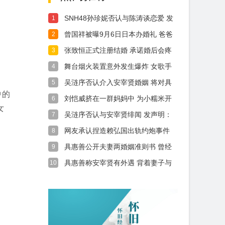
SNH48孙珍妮否认与陈涛谈恋爱 发
1
文道
曾国祥被曝9月6日日本办婚礼 爸爸
2
曾志伟
张致恒正式注册结婚 承诺婚后会疼
3
爱太太和
舞台烟火装置意外发生爆炸 女歌手
4
腹部受伤
吴涟序否认介入安宰贤婚姻 将对具
5
惠善提出
中的
刘恺威挤在一群妈妈中 为小糯米开
6
女
学挑选文
吴涟序否认与安宰贤绯闻 发声明：
7
都是虚假
网友承认捏造赖弘国出轨约炮事件
8
手写道歉
具惠善公开夫妻两婚姻准则书 曾经
9
有多甜现
具惠善称安宰贤有外遇 背着妻子与
10
女演员热