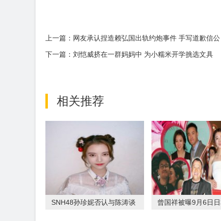
上一篇：网友承认捏造赖弘国出轨约炮事件 手写道歉信公
下一篇：刘恺威挤在一群妈妈中 为小糯米开学挑选文具
相关推荐
SNH48孙珍妮否认与陈涛谈
曾国祥被曝9月6日
恋爱 发文道
礼 爸爸曾志伟