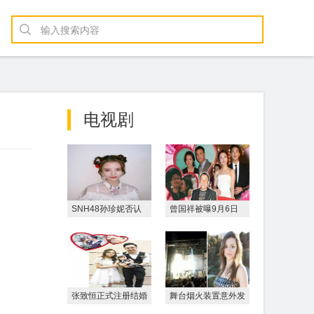
电视剧
SNH48孙珍妮否认
曾国祥被曝9月6日
与陈涛谈恋爱 发文
日本办婚礼 爸爸曾
道
志伟
张致恒正式注册结婚
舞台烟火装置意外发
承诺婚后会疼爱太太
生爆炸 女歌手腹部