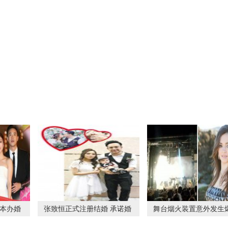
日本办婚
张致恒正式注册结婚 承诺婚
舞台烟火装置意外发生
后会疼爱太太和
女歌手腹部受伤