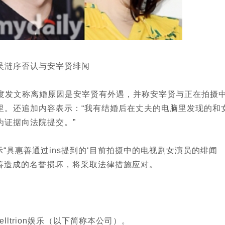
吴涟序否认与安宰贤绯闻
发文称离婚原因是安宰贤有外遇，并称安宰贤与正在拍摄
里。还追加内容表示：“我有结婚后在丈夫的电脑里发现的和
为证据向法院提交。”
具惠善通过ins提到的‘目前拍摄中的电视剧女演员的绯闻
惠善造成的名誉损坏，将采取法律措施应对。
trion娱乐（以下简称本公司）。