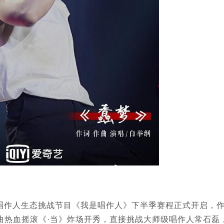
语唱作人生态挑战节目《我是唱作人》下半季赛程正式开启，
曲热血摇滚《·当》炸场开秀，直接挑战大师级唱作人常石磊