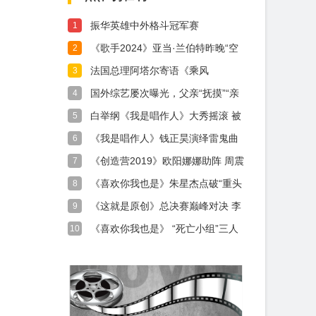
振华英雄中外格斗冠军赛
1
《歌手2024》亚当·兰伯特昨晚“空
2
降”
法国总理阿塔尔寄语《乘风
3
2024》：让中
国外综艺屡次曝光，父亲“抚摸”“亲
4
昵”女
白举纲《我是唱作人》大秀摇滚 被
5
网友封为
《我是唱作人》钱正昊演绎雷鬼曲
6
风灵气十足
《创造营2019》欧阳娜娜助阵 周震
7
南秒
《喜欢你我也是》朱星杰点破“重头
8
大戏”，
《这就是原创》总决赛巅峰对决 李
9
宇春白若
《喜欢你我也是》 “死亡小组”三人
10
约会，