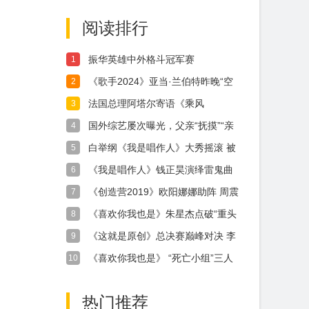
中
阅读排行
振华英雄中外格斗冠军赛
1
《歌手2024》亚当·兰伯特昨晚“空
2
降”
法国总理阿塔尔寄语《乘风
3
2024》：让中
国外综艺屡次曝光，父亲“抚摸”“亲
4
昵”女
白举纲《我是唱作人》大秀摇滚 被
5
网友封为
《我是唱作人》钱正昊演绎雷鬼曲
6
风灵气十足
《创造营2019》欧阳娜娜助阵 周震
7
南秒
《喜欢你我也是》朱星杰点破“重头
8
大戏”，
《这就是原创》总决赛巅峰对决 李
9
宇春白若
《喜欢你我也是》 “死亡小组”三人
10
约会，
热门推荐