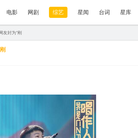
电影
网剧
综艺
星闻
台词
星库
网友封为“刚
“刚