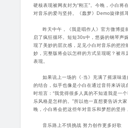
硬核表现被网友封为“刚王”。今晚，小白将
对音乐的爱与坚持。《蠢梦》Demo旋律抓
昨天中午，《我是唱作人》官方微博提前放
启了疯狂循环。短短30s中，悠扬的钢琴声
现了美妙的层次感，足见小白对音乐的把控能
妙，完整版将会以怎样的方式呈现呢？被吊
表现。
如果说上一场的《·当》充满了摇滚味
的结合，似乎也像是小白在通过音符来诉说
时坦言：“我觉得很多人真的不知道我是一
乐风格是怎样的。”所以他一直想要告诉大
晚，小白将会把这些年对音乐和梦想的坚持
音乐路上不惧挑战 努力创作更多好歌