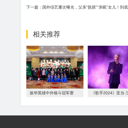
下一篇：国外综艺屡次曝光，父亲“抚摸”“亲昵”女儿！到
相关推荐
振华英雄中外格斗冠军赛
《歌手2024》亚当·
昨晚“空降”