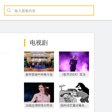
电视剧
振华英雄中外格斗冠
《歌手2024》亚当·
军赛
兰伯特昨晚“空降”
法国总理阿塔尔寄语
国外综艺屡次曝光，
《乘风2024》：让
父亲“抚摸”“亲昵”女