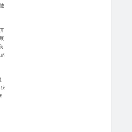
他
们开
展
美
晚的
量
采访
音