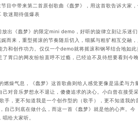
在节目中带来第二首原创歌曲《蠢梦》，用这首歌告诉大家，
耳 歌迷期待值爆表
出《蠢梦》的限定mini demo，好听的旋律立刻让乐迷
娓娓而来，重型摇滚的节奏随后切入，细腻与粗犷相互交融，
力和创作功力。仅仅一个demo就将摇滚和钢琴结合地如此
足了胃口的网友纷纷直呼不过瘾，已经迫不及待想要看到今
道的燃燥气息，《蠢梦》这首歌曲则给人感觉更像是温柔与力
自己对音乐梦想永不退让，傻傻追求的决心。小白曾在接受
个歌手，更不知道我是一个创作型的（歌手），更不知道我的
家，自己到底在做什么，而这一首《蠢梦》就是他的心声。今
，唱给大家听。