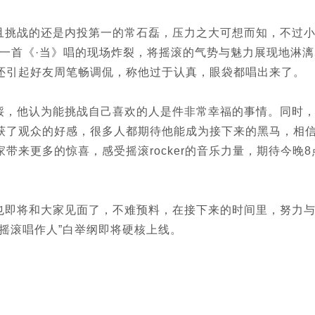
且挑战的还是内投第一的常石磊，压力之大可想而知，不过
”，一首《·当》唱的现场炸裂，将摇滚的气势与魅力展现地淋
还引起好友周笔畅调侃，称他过于认真，眼袋都唱出来了。
馁，他认为能挑战自己喜欢的人是件非常幸福的事情。同时
获了观众的好感，很多人都期待他能成为接下来的黑马，相
带来更多的惊喜，感受摇滚rocker的音乐力量，期待今晚8
也即将和大家见面了，不难预料，在接下来的时间里，努力
摇滚唱作人”白举纲即将硬核上线。