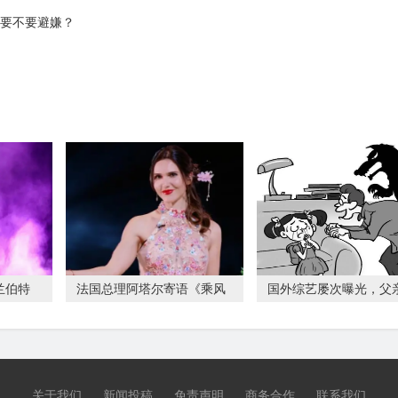
底要不要避嫌？
兰伯特
法国总理阿塔尔寄语《乘风
国外综艺屡次曝光，父亲
2024》：让中
摸”“亲昵”女
关于我们
新闻投稿
免责声明
商务合作
联系我们