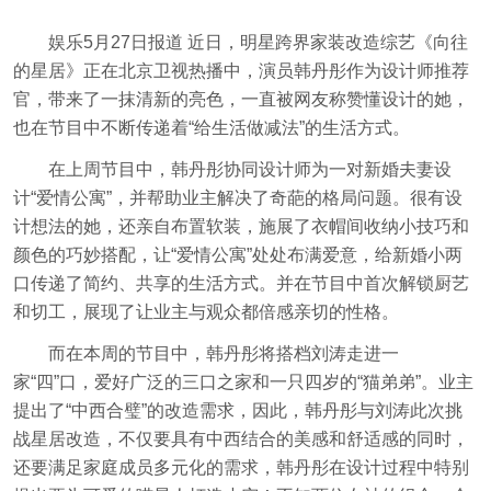
娱乐5月27日报道 近日，明星跨界家装改造综艺《向往
的星居》正在北京卫视热播中，演员韩丹彤作为设计师推荐
官，带来了一抹清新的亮色，一直被网友称赞懂设计的她，
也在节目中不断传递着“给生活做减法”的生活方式。
在上周节目中，韩丹彤协同设计师为一对新婚夫妻设
计“爱情公寓”，并帮助业主解决了奇葩的格局问题。很有设
计想法的她，还亲自布置软装，施展了衣帽间收纳小技巧和
颜色的巧妙搭配，让“爱情公寓”处处布满爱意，给新婚小两
口传递了简约、共享的生活方式。并在节目中首次解锁厨艺
和切工，展现了让业主与观众都倍感亲切的性格。
而在本周的节目中，韩丹彤将搭档刘涛走进一
家“四”口，爱好广泛的三口之家和一只四岁的“猫弟弟”。业主
提出了“中西合璧”的改造需求，因此，韩丹彤与刘涛此次挑
战星居改造，不仅要具有中西结合的美感和舒适感的同时，
还要满足家庭成员多元化的需求，韩丹彤在设计过程中特别