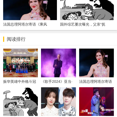
法国总理阿塔尔寄语《乘风
国外综艺屡次曝光，父亲“抚
2024》：让中
摸”“亲昵”女
阅读排行
振华英雄中外格斗冠
《歌手2024》亚当·
法国总理阿塔尔寄语
军赛
兰伯特昨晚“空降”
《乘风2024》：让中