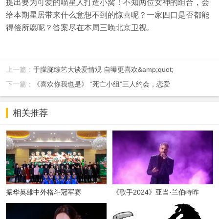
提出要为可爱的喵星人打造小窝！不知两位女神的组合，会
给本期星居带来什么意想不到的惊喜呢？一家四口是否都能
得偿所愿呢？答案尽在本周三晚北京卫视。
上一篇：
于朦胧综艺大谈爱情观 自曝更喜欢&amp;quot;
下一篇：
《喜欢你我也是》 “死亡小组”三人约会，恋爱
相关推荐
振华英雄中外格斗冠军赛
《歌手2024》亚当·兰伯特昨
晚“空降”