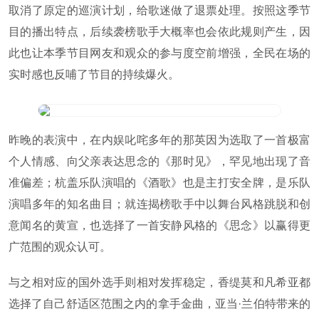
取消了原定的巡演计划，给歌迷做了退票处理。按照这季节
目的播出特点，后续袭榜歌手大概率也会依此规则产生，因
此也让本季节目网友和观众的参与度空前增强，全民在场的
实时感也反哺了节目的持续爆火。
昨晚的表演中，在内娱叱咤多年的那英因为选取了一首极富
个人情感、向父亲表达思念的《那时见》，罕见地出现了音
准偏差；杭盖乐队演唱的《酒歌》也是主打安全牌，是乐队
演唱多年的知名曲目；就连揭榜歌手中以舞台风格跳脱和创
意闻名的黄宣，也选择了一首安静风格的《思念》以赢得更
广范围的观众认可。
与之相对应的国外选手则相对发挥稳定，香缇莫和凡希亚都
选择了自己舒适区范围之内的拿手金曲，亚当·兰伯特带来的