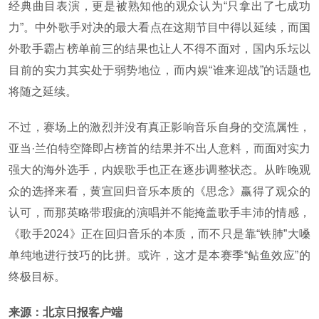
经典曲目表演，更是被熟知他的观众认为“只拿出了七成功
力”。中外歌手对决的最大看点在这期节目中得以延续，而国
外歌手霸占榜单前三的结果也让人不得不面对，国内乐坛以
目前的实力其实处于弱势地位，而内娱“谁来迎战”的话题也
将随之延续。
不过，赛场上的激烈并没有真正影响音乐自身的交流属性，
亚当·兰伯特空降即占榜首的结果并不出人意料，而面对实力
强大的海外选手，内娱歌手也正在逐步调整状态。从昨晚观
众的选择来看，黄宣回归音乐本质的《思念》赢得了观众的
认可，而那英略带瑕疵的演唱并不能掩盖歌手丰沛的情感，
《歌手
2024
》正在回归音乐的本质，而不只是靠“铁肺”大嗓
单纯地进行技巧的比拼。或许，这才是本赛季“鲇鱼效应”的
终极目标。
来源：北京日报客户端