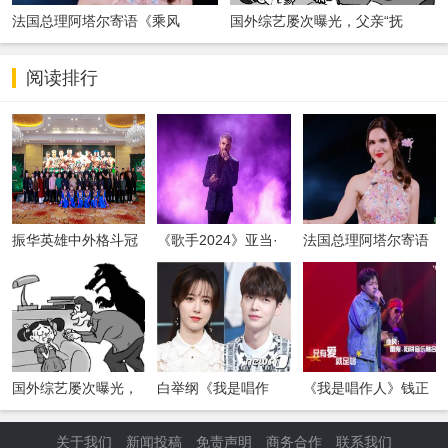
法国总理阿塔尔寄语《乘风
国外综艺屡次曝光，父亲“抚
2024》：让中
摸”“亲昵”女
阅读排行
振华英雄中外格斗冠
《歌手2024》亚当·
法国总理阿塔尔寄语
军赛
兰伯特昨晚“空降”
《乘风2024》：让中
国外综艺屡次曝光，
白举纲《我是唱作
《我是唱作人》钱正
父亲“抚摸”“亲昵”女
人》大秀摇滚 被网友
昊演绎雷鬼曲风灵气
封为
十足
关于我们
新闻投稿
免责声明
商务合作
联系我们