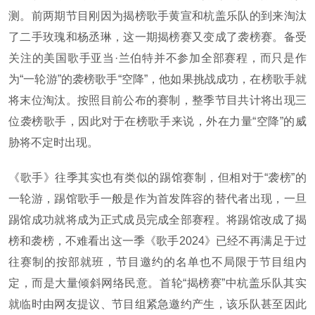
测。前两期节目刚因为揭榜歌手黄宣和杭盖乐队的到来淘汰
了二手玫瑰和杨丞琳，这一期揭榜赛又变成了袭榜赛。备受
关注的美国歌手亚当·兰伯特并不参加全部赛程，而只是作
为“一轮游”的袭榜歌手“空降”，他如果挑战成功，在榜歌手就
将末位淘汰。按照目前公布的赛制，整季节目共计将出现三
位袭榜歌手，因此对于在榜歌手来说，外在力量“空降”的威
胁将不定时出现。
《歌手》往季其实也有类似的踢馆赛制，但相对于“袭榜”的
一轮游，踢馆歌手一般是作为首发阵容的替代者出现，一旦
踢馆成功就将成为正式成员完成全部赛程。将踢馆改成了揭
榜和袭榜，不难看出这一季《歌手
2024
》已经不再满足于过
往赛制的按部就班，节目邀约的名单也不局限于节目组内
定，而是大量倾斜网络民意。首轮“揭榜赛”中杭盖乐队其实
就临时由网友提议、节目组紧急邀约产生，该乐队甚至因此