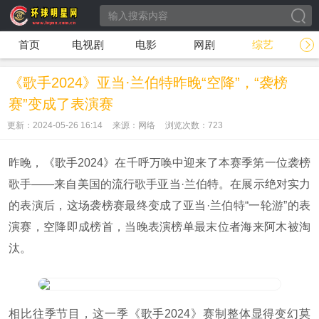
首页
电视剧
电影
网剧
综艺
《歌手2024》亚当·兰伯特昨晚“空降”，“袭榜
赛”变成了表演赛
更新：2024-05-26 16:14
来源：网络
浏览次数：
723
昨晚，《歌手
2024
》在千呼万唤中迎来了本赛季第一位袭榜
歌手——来自美国的流行歌手亚当·兰伯特。在展示绝对实力
的表演后，这场袭榜赛最终变成了亚当·兰伯特“一轮游”的表
演赛，空降即成榜首，当晚表演榜单最末位者海来阿木被淘
汰。
相比往季节目，这一季《歌手
2024
》赛制整体显得变幻莫