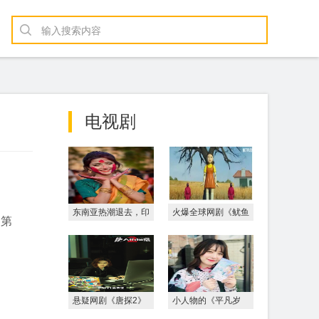
电视剧
东南亚热潮退去，印
火爆全球网剧《鱿鱼
量第
度国产偶像剧风靡海
游戏》，多国发出警
外
告，
悬疑网剧《唐探2》
小人物的《平凡岁
回归 “唐探宇宙”剧版
月》 见证者时代的