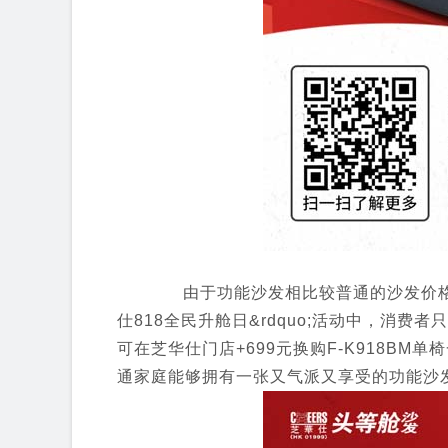
由于功能沙发相比较普通的沙发价格会昂
仕818全民升舱日&rdquo;活动中，消
可在芝华仕门店+699元换购F-K918B
通家庭能够拥有一张又气派又享受的功能沙