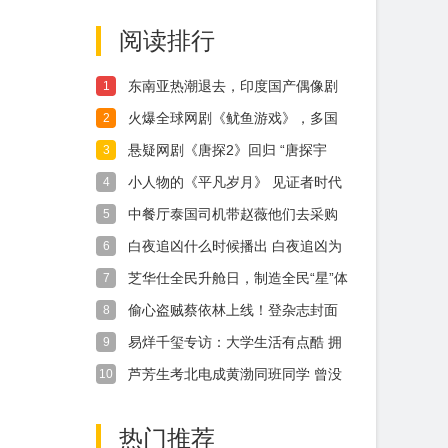
变迁
阅读排行
东南亚热潮退去，印度国产偶像剧
1
风靡海外
火爆全球网剧《鱿鱼游戏》，多国
2
发出警告，
悬疑网剧《唐探2》回归 “唐探宇
3
宙”剧版
小人物的《平凡岁月》 见证者时代
4
的变迁
中餐厅泰国司机带赵薇他们去采购
5
的车是什么
白夜追凶什么时候播出 白夜追凶为
6
什么延期
芝华仕全民升舱日，制造全民“星”体
7
验
偷心盗贼蔡依林上线！登杂志封面
8
大秀性感事
易烊千玺专访：大学生活有点酷 拥
9
有更多自
芦芳生考北电成黄渤同班同学 曾没
10
戏拍交不
热门推荐