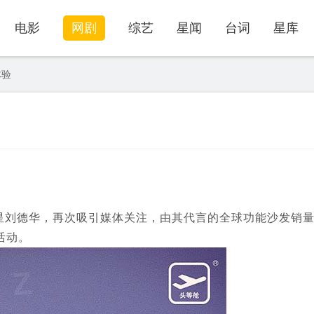
电影
网剧
综艺
星闻
台词
星库
体验
刘德华，再次吸引媒体关注，由其代言的全球功能沙发销
活动。