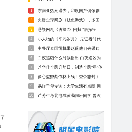
东南亚热潮退去，印度国产偶像剧
1
风靡海外
火爆全球网剧《鱿鱼游戏》，多国
2
发出警告，
悬疑网剧《唐探2》回归 “唐探宇
3
宙”剧版
小人物的《平凡岁月》 见证者时代
4
的变迁
中餐厅泰国司机带赵薇他们去采购
5
的车是什么
白夜追凶什么时候播出 白夜追凶为
6
什么延期
芝华仕全民升舱日，制造全民“星”体
7
验
偷心盗贼蔡依林上线！登杂志封面
8
大秀性感事
易烊千玺专访：大学生活有点酷 拥
9
有更多自
芦芳生考北电成黄渤同班同学 曾没
10
戏拍交不
为了
动