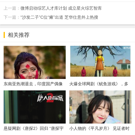
上一篇：
微博启动综艺人才库计划 成立星火综艺智库
下一篇：
“沙发二子”C位“瘫”出道 芝华仕意外上热搜
相关推荐
东南亚热潮退去，印度国产偶像
火爆全球网剧《鱿鱼游戏》，多
剧风靡海外
国发出警告，
悬疑网剧《唐探2》回归 “唐探宇
小人物的《平凡岁月》 见证者时
宙”剧版
代的变迁