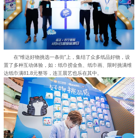
在“维达好物挑选一条街”上，集结了众多纸品好物，设
置了多种互动体验，如：纸巾捞金鱼、纸巾画、限时挑满维
达纸巾满81.8元整等，连王晨艺也乐在其中。