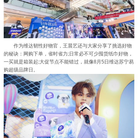
作为维达韧性好物官，王晨艺还与大家分享了挑选好物
的秘诀：网购下单，省时省力;日常必不可少囤货纸巾好物，
一买就是箱装起;大促节点不能错过，就像8月5日维达苏宁易
购超级品牌日。