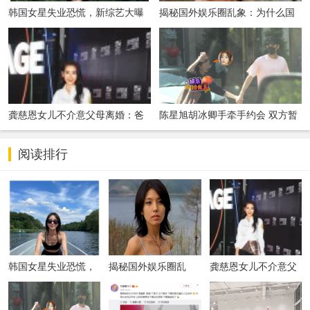
韩国女星失业恐慌，新综艺大曝
揭秘国外娱乐圈乱象：为什么国
光，网友惊讶
外的女明星经
龚慈恩女儿不介意父母离婚：爸
陈星旭胡冰卿手牵手约会 双方暂
妈一直都对我
未回应
阅读排行
韩国女星失业恐慌，
揭秘国外娱乐圈乱
龚慈恩女儿不介意父
新综艺大曝光，网友
象：为什么国外的女
母离婚：爸妈一直都
惊讶
明星经
对我