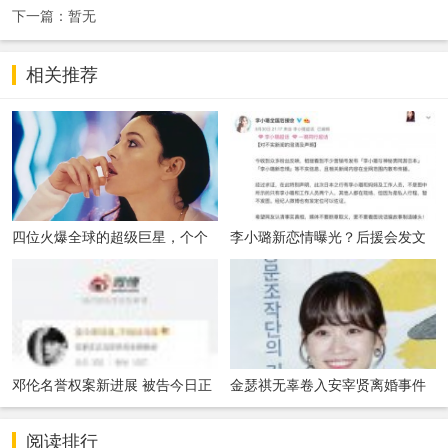
下一篇：暂无
相关推荐
四位火爆全球的超级巨星，个个
李小璐新恋情曝光？后援会发文
长相绝美，最
辟谣：假的！
邓伦名誉权案新进展 被告今日正
金瑟祺无辜卷入安宰贤离婚事件
式发文致歉
紧急否认二
阅读排行