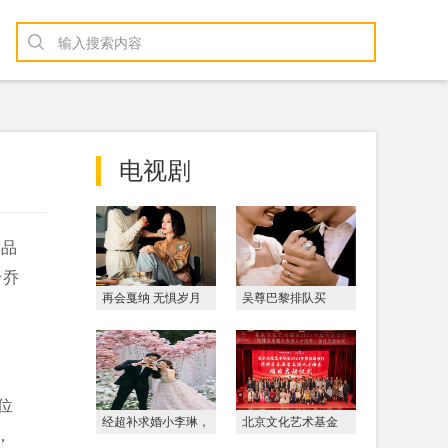
电视剧
的品
卡乔
再会戛纳 无惧岁月
吴尊巴黎排队买
锋芒 雅诗兰黛白金
DR，留几手自叹不
系列
如吴尊
位
经超补求婚小李琳，
北京文化艺术基金
，
以DR真心戒兑换11
2024年度资助项目