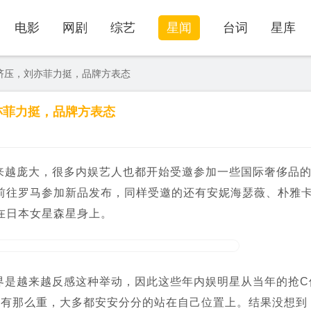
电影
网剧
综艺
星闻
台词
星库
挤压，刘亦菲力挺，品牌方表态
亦菲力挺，品牌方表态
来越庞大，很多内娱艺人也都开始受邀参加一些国际奢侈品
前往罗马参加新品发布，同样受邀的还有安妮海瑟薇、朴雅
在日本女星森星身上。
界是越来越反感这种举动，因此这些年内娱明星从当年的抢C
没有那么重，大多都安安分分的站在自己位置上。结果没想到