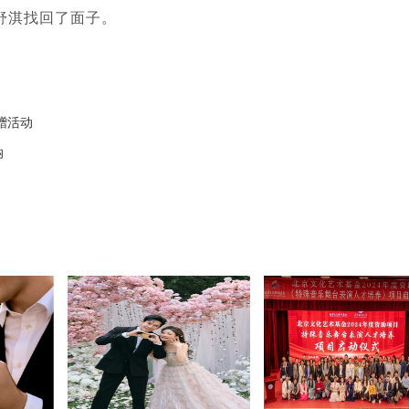
舒淇找回了面子。
赠活动
纳