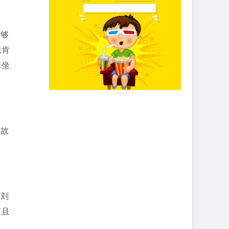
足够
貌肯
菲坐
在故
在刘
而且