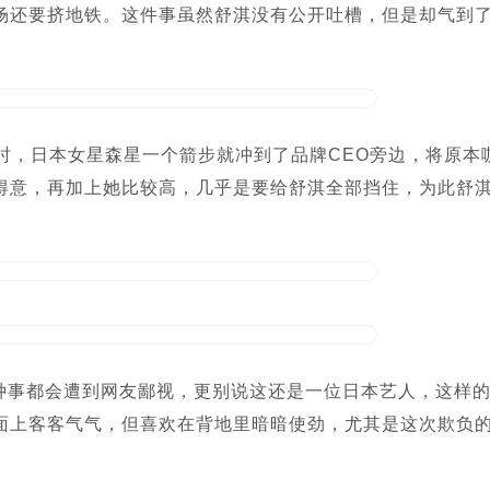
场还要挤地铁。这件事虽然舒淇没有公开吐槽，但是却气到
时，日本女星森星一个箭步就冲到了品牌CEO旁边，将原本
得意，再加上她比较高，几乎是要给舒淇全部挡住，为此舒
种事都会遭到网友鄙视，更别说这还是一位日本艺人，这样
面上客客气气，但喜欢在背地里暗暗使劲，尤其是这次欺负