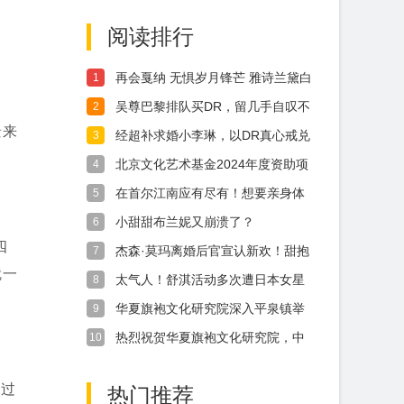
年
《
阅读排行
再会戛纳 无惧岁月锋芒 雅诗兰黛白
1
金系列
社
吴尊巴黎排队买DR，留几手自叹不
2
如吴尊
景来
经超补求婚小李琳，以DR真心戒兑
3
换11年
北京文化艺术基金2024年度资助项
4
目 《
在首尔江南应有尽有！想要亲身体
5
验到丰富多
小甜甜布兰妮又崩溃了？
6
四
杰森·莫玛离婚后官宣认新欢！甜抱
7
亚德里亚
就一
太气人！舒淇活动多次遭日本女星
8
挤压，刘亦
华夏旗袍文化研究院深入平泉镇举
9
办盛大公益
热烈祝贺华夏旗袍文化研究院，中
10
华旗袍北京
太过
热门推荐