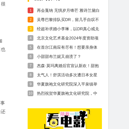
了很
再会戛纳 无惧岁月锋芒 雅诗兰黛白
1
金系列
吴尊巴黎排队买DR，留几手自叹不
2
如吴尊
经超补求婚小李琳，以DR真心戒兑
3
换11年
北京文化艺术基金2024年度资助项
4
咖
目 《
在首尔江南应有尽有！想要亲身体
5
淇也
验到丰富多
小甜甜布兰妮又崩溃了？
6
杰森·莫玛离婚后官宣认新欢！甜抱
7
亚德里亚
太气人！舒淇活动多次遭日本女星
8
挤压，刘亦
华夏旗袍文化研究院深入平泉镇举
9
办盛大公益
热烈祝贺华夏旗袍文化研究院，中
10
华旗袍北京
的事
的还