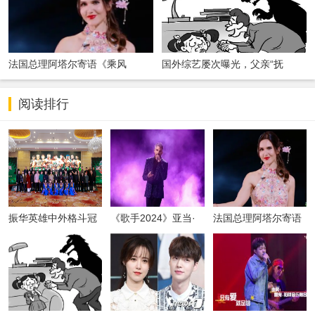
法国总理阿塔尔寄语《乘风
国外综艺屡次曝光，父亲“抚
2024》：让中
摸”“亲昵”女
阅读排行
振华英雄中外格斗冠
《歌手2024》亚当·
法国总理阿塔尔寄语
军赛
兰伯特昨晚“空降”
《乘风2024》：让中