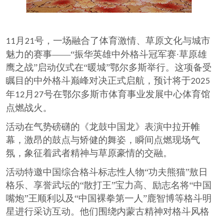
月
号，
一场融合了体育激情、草原文化与城市
11
21
魅力的
赛事
——“振华英雄中外格斗冠军赛·草原雄
鹰之战”启动仪式在“暖城”鄂尔多斯举行。这项备受
瞩目的中外格斗巅峰对决正式启航，预计将于
2025
年
月
号
在鄂尔多斯市
体育事业发展中心体育馆
12
27
点燃战火。
活动在气势磅礴的《龙鼓中国龙》表演中拉开帷
幕，激昂的鼓点与矫健的舞姿，瞬间点燃现场气
氛，象征着武者精神与草原豪情的交融。
活动
特邀中国综合格斗标志性人物
“功夫熊猫”敖日
格乐、享誉武坛的“散打王”宝力高、励志名将“中国
嘴炮”王顺利以及“中国裸拳第一人”鹿智博等格斗明
星
进行
采访互动
。
他们围绕内蒙古精神对格斗风格