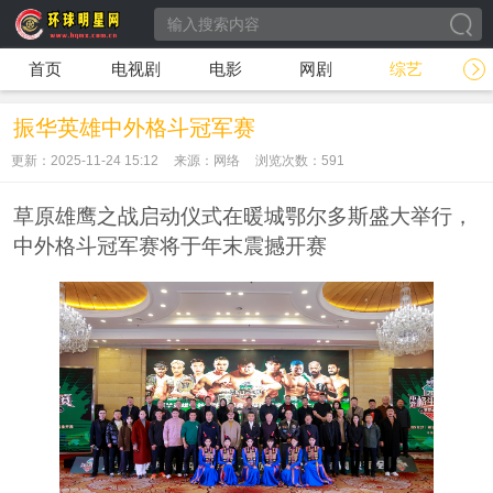
首页
电视剧
电影
网剧
综艺
振华英雄中外格斗冠军赛
更新：2025-11-24 15:12
来源：网络
浏览次数：
591
草原雄鹰之战启动仪式在暖城鄂尔多斯盛大举行，
中外格斗冠军赛将于年末震撼开赛