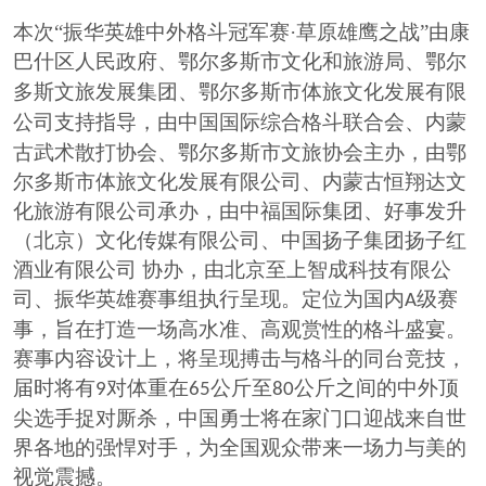
本次
“振华英雄中外格斗冠军赛·草原雄鹰之战”由康
巴什
区人民
政府、鄂尔多斯市
文化和
旅游局、鄂尔
多斯文旅
发展
集团
、鄂尔多斯市体旅文化发展有限
公司
支持指导，由中国国际综合格斗联合会、内蒙
古武术散打协会、鄂尔多斯市文旅协会主办，由鄂
尔多斯市体旅文化发展有限公司、内蒙古恒翔达文
化旅游有限公司承办，由中福国际集团、好事发升
（北京）文化传媒有限公司、中国扬子集团扬子红
酒业有限公司
协办，由北京至上智成科技有限公
司、振华英雄赛事组执行呈现。定位为国内
级赛
A
事，旨在打造一场高水准、高观赏性的格斗盛宴。
赛事内容设计上，将呈现搏击与格斗的同台竞技，
届时将有
对体重在
公斤至
公斤之间的中外顶
9
65
80
尖选手捉对厮杀，中国勇士将在家门口迎战来自世
界各地的强悍对手，为全国观众带来一场力与美的
视觉震撼。