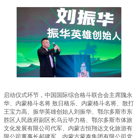
启动仪式环节
，
中国国际综合格斗联合会主席隗永
华
、
内蒙格斗名将
敖日格乐
、
内蒙格斗名将、散打
王宝力高
、
振华英雄创始人刘振华
、
鄂尔多斯市东
胜区人民政府副区长乌云毕力格
、
鄂尔多斯市体旅
文化发展有限公司代军
、
内蒙古恒翔达文化旅游有
限公司董事长郝建军
、
内蒙古蒙泰集团有限公司党